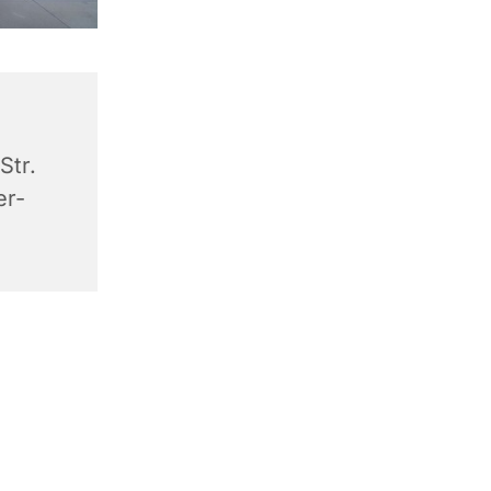
Str.
er-