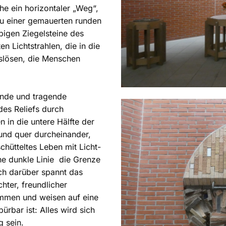
he ein horizontaler „Weg“,
zu einer gemauerten runden
rbigen Ziegelsteine des
 Lichtstrahlen, die in die
uslösen, die Menschen
ende und tragende
es Reliefs durch
 in die untere Hälfte der
 und quer durcheinander,
chütteltes Leben mit Licht-
ne dunkle Linie die Grenze
h darüber spannt das
chter, freundlicher
ammen und weisen auf eine
ürbar ist: Alles wird sich
g sein.