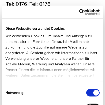
Tel: 0176
Tel: 0176
142 212
142 212
03
04
zuständi
zuständi
Diese Webseite verwendet Cookies
g für:
g für:
Wir verwenden Cookies, um Inhalte und Anzeigen zu
personalisieren, Funktionen für soziale Medien anbieten
Pankr
Step
zu können und die Zugriffe auf unsere Website zu
atius
hanu
analysieren. Außerdem geben wir Informationen zu Ihrer
kirch
szent
Verwendung unserer Website an unsere Partner für
e
rum
soziale Medien, Werbung und Analysen weiter. Unsere
Haus
Partner führen diese Informationen möglicherweise mit
T
Mara
weiteren Daten zusammen, die Sie ihnen bereitgestellt
e
natha
haben oder die sie im Rahmen Ihrer Nutzung der Dienste
r
gesammelt haben.
m
Einwilligungsauswahl
Notwendig
in
ie