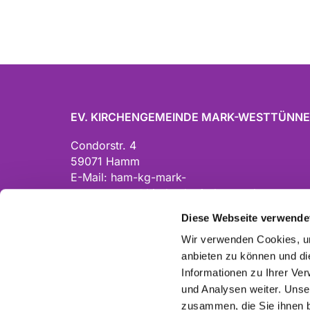
EV. KIRCHENGEMEINDE MARK-WESTTÜNN
Condorstr. 4
59071 Hamm
E-Mail:
ham-kg-mark-
westtuennen@kirchenkreis-hamm.de
Tel. 02381 3046440
Diese Webseite verwende
Wir verwenden Cookies, um
anbieten zu können und di
Informationen zu Ihrer Ve
und Analysen weiter. Unse
zusammen, die Sie ihnen b