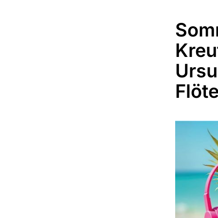
Somm
Kreu
Ursu
Flöt