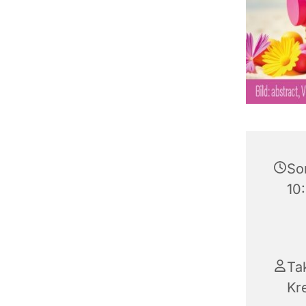
So
10
Ta
Kr