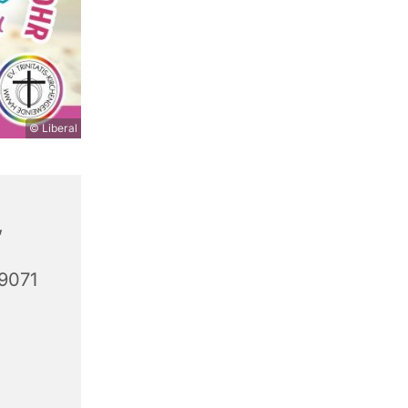
© Liberal
,
59071