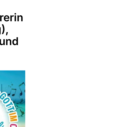
rerin
),
 und