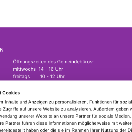
EN
Öffnungszeiten des Gemeindebüros:
mittwochs 14 - 16 Uhr
freitags 10 - 12 Uhr
Kontoverbindung:
DE68 4416 0014 0104 1040
t Cookies
(Kontoinhaberin: Ev. Kirchengem. Mark-Westtü)
 Inhalte und Anzeigen zu personalisieren, Funktionen für sozia
e Zugriffe auf unsere Website zu analysieren. Außerdem geben w
rwendung unserer Website an unsere Partner für soziale Medien
re Partner führen diese Informationen möglicherweise mit weite
ereitgestellt haben oder die sie im Rahmen Ihrer Nutzung der D