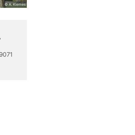
© A. Kiemes
,
59071