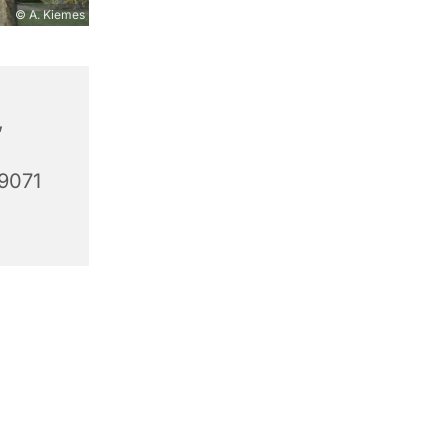
© A. Kiemes
,
59071