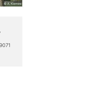
© A. Kiemes
,
59071