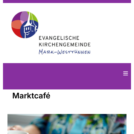
Marktcafé