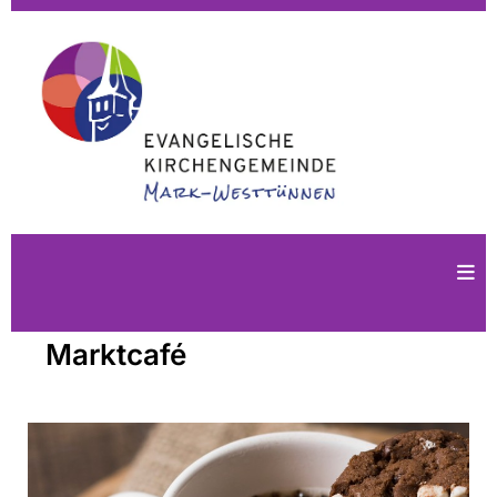
Marktcafé