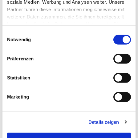
soziale Medien, Werbung und Analysen weiter. Unsere
Partner führen diese Informationen möglicherweise mit
weiteren Daten zusammen, die Sie ihnen bereitgestellt
Dies könnte Sie auch
haben oder die sie im Rahmen Ihrer Nutzung der Dienste
interessieren
gesammelt haben.
Einwilligungsauswahl
Notwendig
Präferenzen
Statistiken
Marketing
Details zeigen