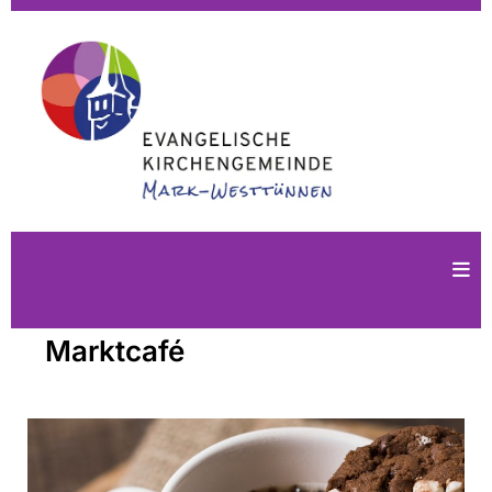
Marktcafé