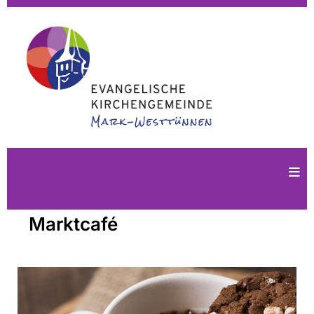
Marktcafé