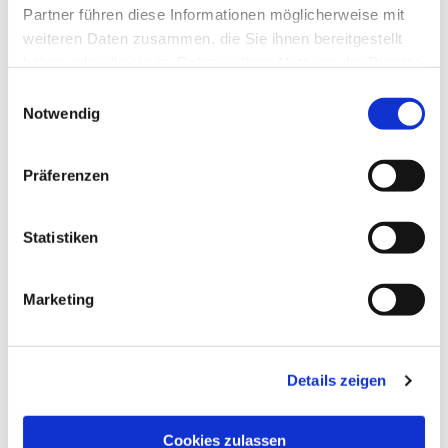
Partner führen diese Informationen möglicherweise mit
Dies könnte Sie auch
weiteren Daten zusammen, die Sie ihnen bereitgestellt
interessieren
haben oder die sie im Rahmen Ihrer Nutzung der Dienste
gesammelt haben.
Einwilligungsauswahl
Notwendig
Präferenzen
Statistiken
Marketing
Details zeigen
Cookies zulassen